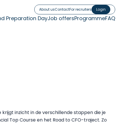
About us
Contact
For recruiters
Login
nd Preparation Day
Job offers
Programme
FAQ
rijgt inzicht in de verschillende stappen die je
ncial Top Course en het Road to CFO-traject. Zo