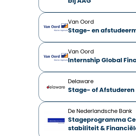
bij AAG
Van Oord
Stage- en afstudeerm
Van Oord
Internship Global Fin
Delaware
Stage- of Afstuderen 
De Nederlandsche Bank
Stageprogramma Cent
stabiliteit & Financi