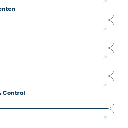
enten
& Control