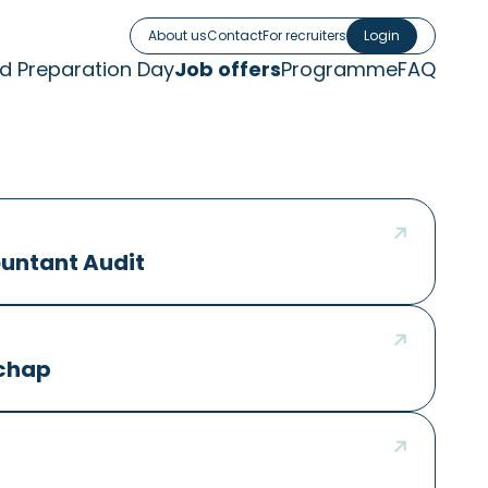
About us
Contact
For recruiters
Login
nd Preparation Day
Job offers
Programme
FAQ
ountant Audit
chap