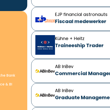
EJP financial astronauts
Fiscaal medewerker
Kühne + Heitz
Traineeship Trader
AB InBev
Commercial Managem
che Bank
ce & BI
AB InBev
Graduate Managemen